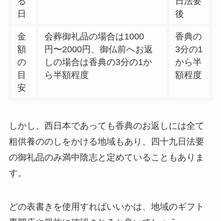
る
日法要
日
後
金
会葬御礼品の場合は1000
香典の
額
円〜2000円、御仏前へお返
3分の1
の
しの場合は香典の3分の1か
から半
目
ら半額程度
額程度
安
しかし、西日本であっても香典のお返しには全て
粗供養ののしをかける地域もあり、四十九日法要
の御礼品のみ満中陰志と定めていることもありま
す。
どの表書きを使用すればいいかは、地域のギフト