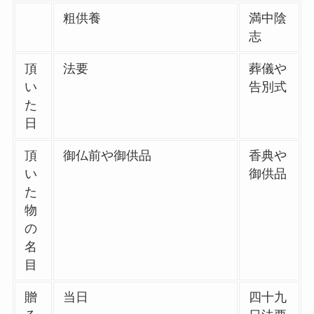
粗供養
満中陰
志
頂
法要
葬儀や
い
告別式
た
日
頂
御仏前や御供品
香典や
い
御供品
た
物
の
名
目
贈
当日
四十九