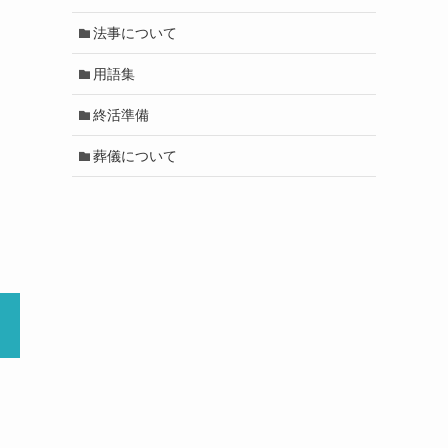
法事について
用語集
終活準備
葬儀について