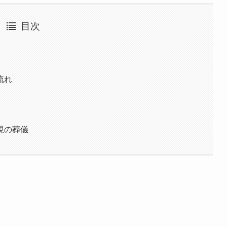
目次
流れ
視の葬儀