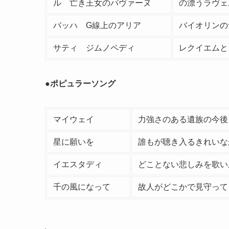
ル 亡き王女のパヴァーヌ
の漂うラヴェ
バッハ G線上のアリア
バイオリンの
サティ ジムノペディ
レクイエムと
●ポピュラーソング
マイウェイ
力強さのある遺族の今後
星に願いを
誰もが聴き入るきれいな
イエスタディ
どことない悲しみを歌い
千の風になって
故人がどこかで見守って