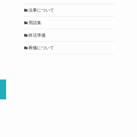
法事について
用語集
終活準備
葬儀について