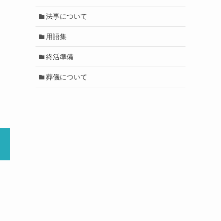
法事について
用語集
終活準備
葬儀について