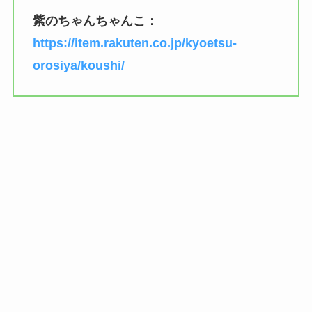
紫のちゃんちゃんこ：
https://item.rakuten.co.jp/kyoetsu-
orosiya/koushi/