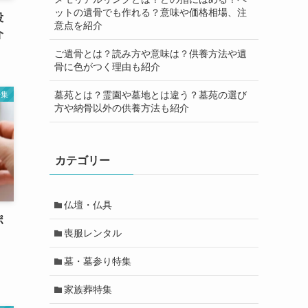
ットの遺骨でも作れる？意味や価格相場、注
役
意点を紹介
介
ご遺骨とは？読み方や意味は？供養方法や遺
骨に色がつく理由も紹介
墓苑とは？霊園や墓地とは違う？墓苑の選び
語集
方や納骨以外の供養方法も紹介
カテゴリー
仏壇・仏具
ポ
喪服レンタル
墓・墓参り特集
家族葬特集