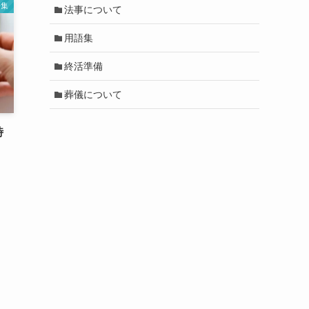
語集
法事について
用語集
終活準備
葬儀について
時