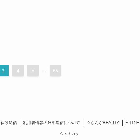
3
4
5
...
65
報保護送信
利用者情報の外部送信について
ぐらんざBEAUTY
ARTNE
©
イキカタ.