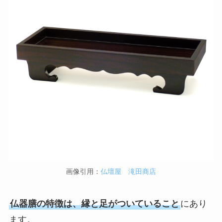
画像引用：
仏壇屋 滝田商店
仏器膳の特徴は、縁と足がついていること
にあり
ます。