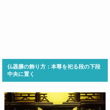
仏器膳の飾り方：本尊を祀る段の下段
中央に置く