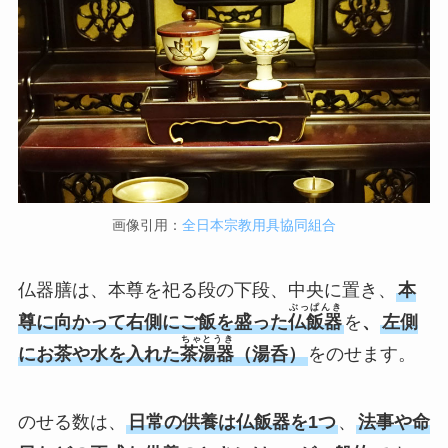
画像引用：
全日本宗教用具協同組合
仏器膳は、本尊を祀る段の下段、中央に置き、
本
ぶっぱんき
尊に向かって右側にご飯を盛った
仏飯器
を
、
左側
ちゃとうき
にお茶や水を入れた
茶湯器
（湯呑）
をのせます。
のせる数は、
日常の供養は仏飯器を1つ
、
法事や命