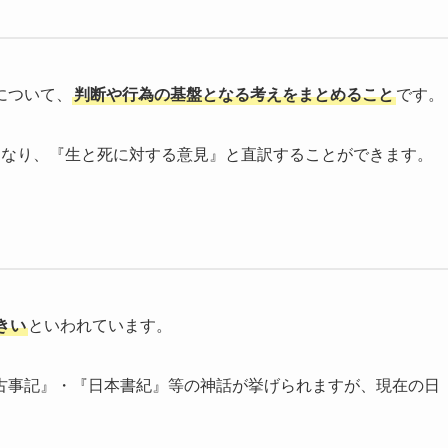
について、
判断や行為の基盤となる考えをまとめること
です。
death』となり、『生と死に対する意見』と直訳することができます。
きい
といわれています。
古事記』・『日本書紀』等の神話が挙げられますが、現在の日
。