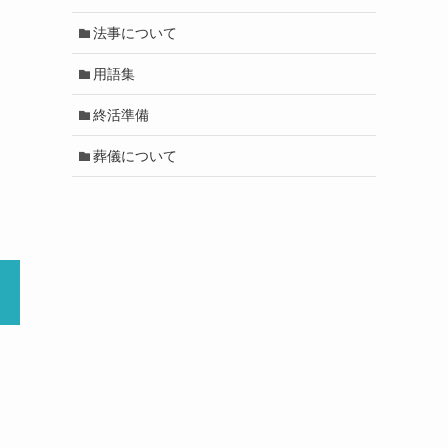
法事について
用語集
終活準備
葬儀について