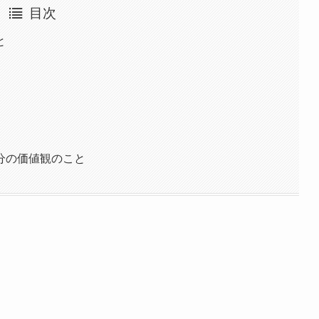
目次
と
分の価値観のこと