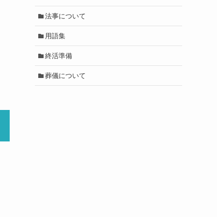
法事について
用語集
終活準備
葬儀について