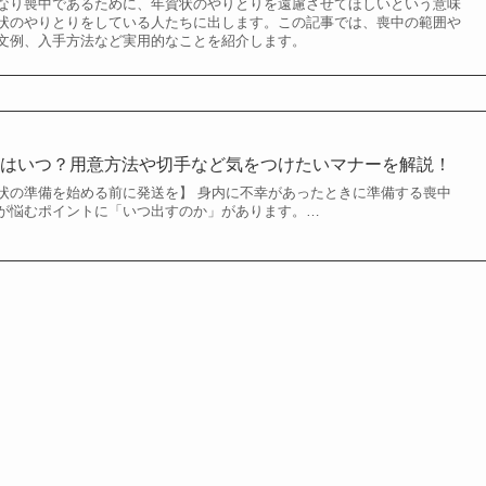
なり喪中であるために、年賀状のやりとりを遠慮させてほしいという意味
状のやりとりをしている人たちに出します。この記事では、喪中の範囲や
文例、入手方法など実用的なことを紹介します。
期はいつ？用意方法や切手など気をつけたいマナーを解説！
状の準備を始める前に発送を】 身内に不幸があったときに準備する喪中
が悩むポイントに「いつ出すのか」があります。…