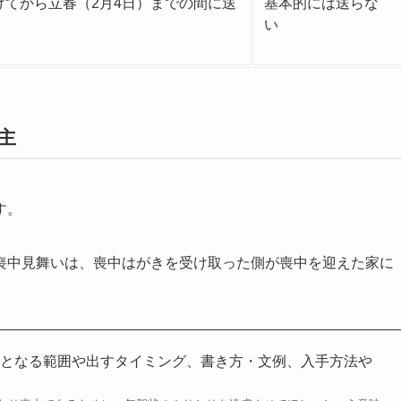
けてから立春（2月4日）までの間に送
基本的には送らな
い
主
す。
喪中見舞いは、喪中はがきを受け取った側が喪中を迎えた家に
中となる範囲や出すタイミング、書き方・文例、入手方法や