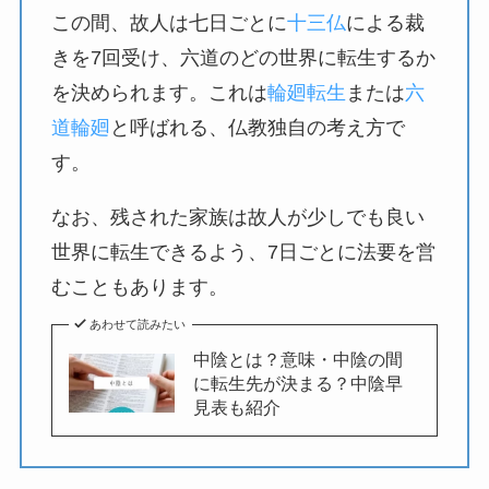
この間、故人は七日ごとに
十三仏
による裁
きを7回受け、六道のどの世界に転生するか
を決められます。これは
輪廻転生
または
六
道輪廻
と呼ばれる、仏教独自の考え方で
す。
なお、残された家族は故人が少しでも良い
世界に転生できるよう、7日ごとに法要を営
むこともあります。
あわせて読みたい
中陰とは？意味・中陰の間
に転生先が決まる？中陰早
見表も紹介