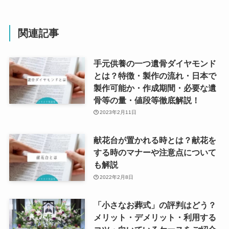
関連記事
手元供養の一つ遺骨ダイヤモンド
とは？特徴・製作の流れ・日本で
製作可能か・作成期間・必要な遺
骨等の量・値段等徹底解説！
2023年2月11日
献花台が置かれる時とは？献花を
する時のマナーや注意点について
も解説
2022年2月8日
「小さなお葬式」の評判はどう？
メリット・デメリット・利用する