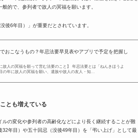
一般的で、参列者で故人の冥福を願います。
（没後6年目）」が重要だとされています。
までおこなうもの？年忌法要早見表やアプリで予定を把握し
に故人の冥福を願って営む法要のこと】 年忌法要とは「ねんきほうよ
目の年に故人の冥福を願い、遺族や故人の友人・知…
ことも増えている
イルの変化や参列者の高齢化などにより長く継続することが難
32年目）や五十回忌（没後49年目）を「弔い上げ」として最