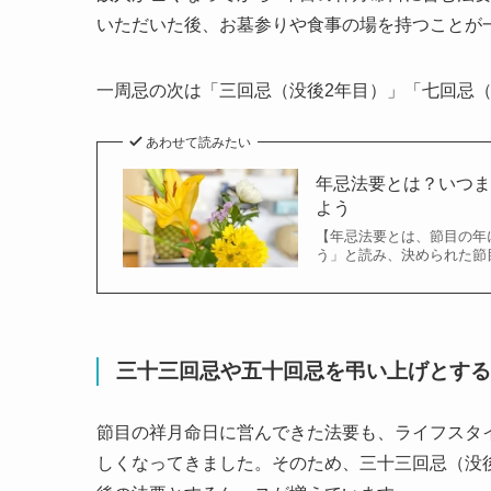
いただいた後、お墓参りや食事の場を持つことが
一周忌の次は「三回忌（没後2年目）」「七回忌
あわせて読みたい
年忌法要とは？いつ
よう
【年忌法要とは、節目の年
う」と読み、決められた節
三十三回忌や五十回忌を弔い上げとする
節目の祥月命日に営んできた法要も、ライフスタ
しくなってきました。そのため、三十三回忌（没後