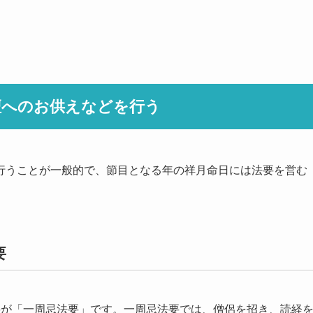
壇へのお供えなどを行う
行うことが一般的で、節目となる年の祥月命日には法要を営む
要
要が「一周忌法要」です。一周忌法要では、僧侶を招き、読経