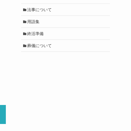
法事について
用語集
終活準備
葬儀について