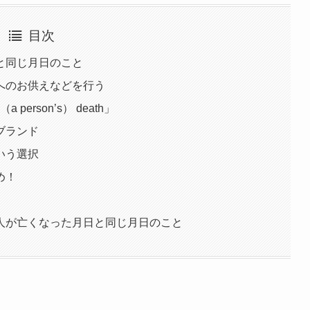
目次
と同じ月日のこと
へのお供えなどを行う
a person’s） death」
ブランド
いう選択
め！
人が亡くなった月日と同じ月日のこと